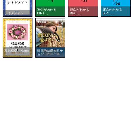
運命がわかる
運命がわかる
運命がわかる
ナミダノアト
BIRT ...
BIRT ...
BIRT ...
双思双愛 Koton
徹底的に愛するか
...
ら、 ...