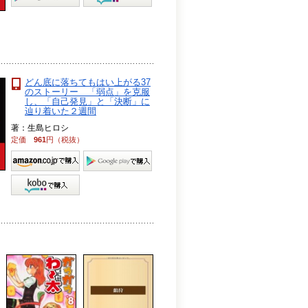
どん底に落ちてもはい上がる37
のストーリー 「弱点」を克服
し、「自己発見」と「決断」に
辿り着いた２週間
著：生島ヒロシ
定価
961
円（税抜）