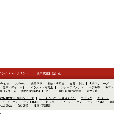
プライバシーポリシー
一般事業主行動計画
会/政治
スポーツ
自己啓発
趣味／実用書
文芸・小説
大活字シリーズ
健康・ダイエット
イラスト・写真集
エンターテイメント
一般教養
教育・
S復刊シリーズ
kindle unlimited
セット
国会図書館所蔵書
青空文庫
GOMABOOKS復刊シリーズ
ケータイ小説（おりおん☆）
コミック
スポーツ
ディスク・オン・デマンド(DOD)
ビジネス
プリント・オン・デマンド(POD)
健
社会/政治
自己啓発
趣味／実用書
d.