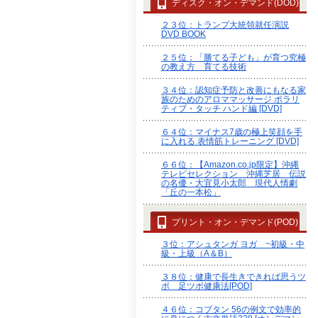
ディスク・オン・デマンド(DOD)
２３位：トランプ大統領就任演説
DVD BOOK
２５位：「勝てる子ども」が育つ究極
の教え方 育てる技術
３４位：認知症予防と改善にもなる家
族のためのアロママッサージ ポラリ
ティブ・タッチ ハンド編 [DVD]
６４位：マイナス7歳の極上笑顔を手
に入れる 表情筋トレーニング [DVD]
６６位：【Amazon.co.jp限定】沖縄
テレビセレクション 沖縄芝居 伝説
の名優・大宜見小太郎 現代人情劇
「丘の一本松」
プリント・オン・デマンド(POD)
３位：アシュタンガ ヨガ ~初級・中
級・上級（A＆B）
３８位：健康で長生きできれば思うツ
ボ 足ツボ健康法[POD]
４６位：コブタン 56の例文で効率的