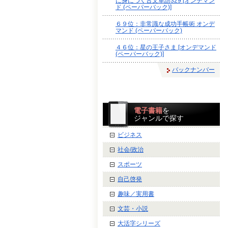
に身につく古文単語329 [オンデマン
ド (ペーパーバック)]
６９位：非常識な成功手帳術 オンデ
マンド (ペーパーバック)
４６位：星の王子さま [オンデマンド
(ペーパーバック)]
バックナンバー
電子書籍
を
ジャンルで探す
ビジネス
社会/政治
スポーツ
自己啓発
趣味／実用書
文芸・小説
大活字シリーズ