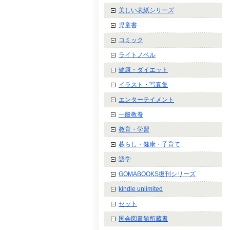
美しい表紙シリーズ
児童書
コミック
ライトノベル
健康・ダイエット
イラスト・写真集
エンターテイメント
一般教養
教育・学習
暮らし・健康・子育て
語学
GOMABOOKS復刊シリーズ
kindle unlimited
セット
国会図書館所蔵書