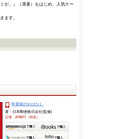
ミが。』（凛著）をはじめ、人気ケー
きます。
年賀状のおはなし
著：日本郵便株式会社(監修)
定価
2700
円（税抜）