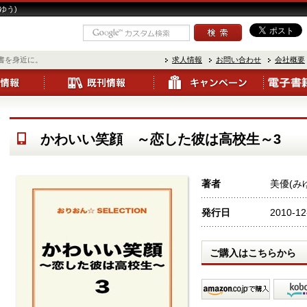
ゆう)
書を身近に。
求人情報
お問い合わせ
会社概要
かわいい笑顔 ～恋した彼は高校生～3
著者
美優(み
発行日
2010-12
ご購入はこちらから