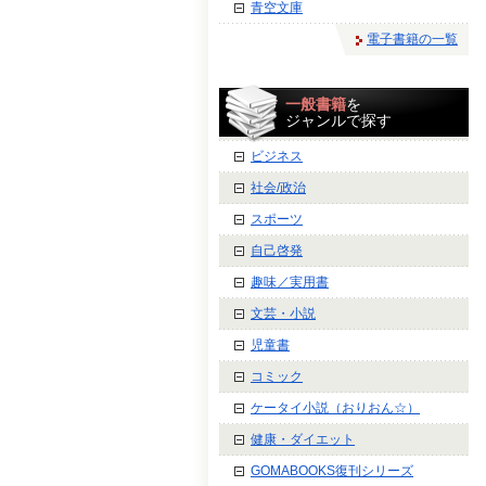
青空文庫
電子書籍の一覧
一般書籍
を
ジャンルで探す
ビジネス
社会/政治
スポーツ
自己啓発
趣味／実用書
文芸・小説
児童書
コミック
ケータイ小説（おりおん☆）
健康・ダイエット
GOMABOOKS復刊シリーズ