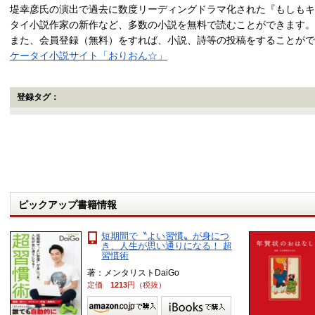
堤幸彦氏の演出で過去に数度リーディングドラマ化された『もしもキ
タイ小説作家の新作など、多数の小説を無料で読むことができます。
また、会員登録（無料）をすれば、小説、詩等の投稿をすることがで
ケータイ小説サイト「おりおん☆」
登録タグ：
ピックアップ書籍情報
短期間で〝よい習慣〟が身につ
き、人生が思い通りになる！ 超
習慣術
著：メンタリストDaiGo
定価
1213
円（税抜）