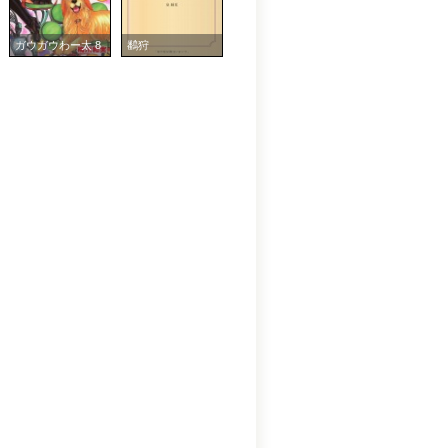
ガウガウわー太 8
鷭狩