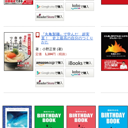
『丸亀製麺』で学んだ 超実
直！ 史上最高の自分のつくり
かた
著：小野正誉 (著)
定価
1,184
円（税抜）