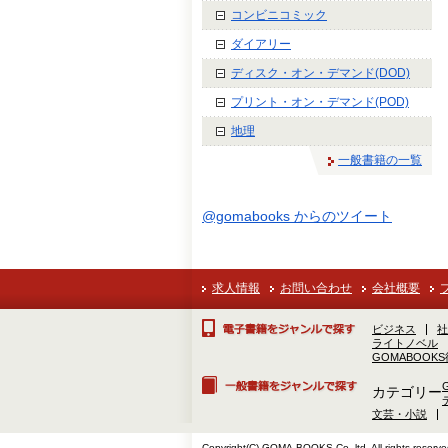
コンビニコミック
ダイアリー
ディスク・オン・デマンド(DOD)
プリント・オン・デマンド(POD)
地理
一般書籍の一覧
@gomabooks からのツイート
求人情報
お問い合わせ
会社概要
ビジネス
社
ライトノベル
GOMABOOK
カテゴリー
文芸・小説
Copyright(C) GOMA-BOOKS Co.,ltd. All rights reserve