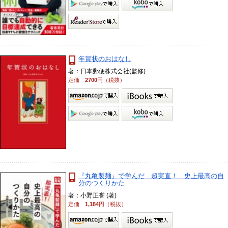
年賀状のおはなし
著：日本郵便株式会社(監修)
定価
2700
円（税抜）
『丸亀製麺』で学んだ 超実直！ 史上最高の自
分のつくりかた
著：小野正誉 (著)
定価
1,184
円（税抜）