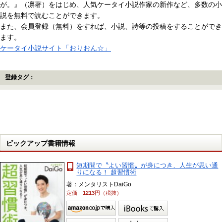
が。』（凛著）をはじめ、人気ケータイ小説作家の新作など、多数の小
説を無料で読むことができます。
また、会員登録（無料）をすれば、小説、詩等の投稿をすることができ
ます。
ケータイ小説サイト「おりおん☆」
登録タグ：
ピックアップ書籍情報
短期間で〝よい習慣〟が身につき、人生が思い通
りになる！ 超習慣術
著：メンタリストDaiGo
定価
1213
円（税抜）