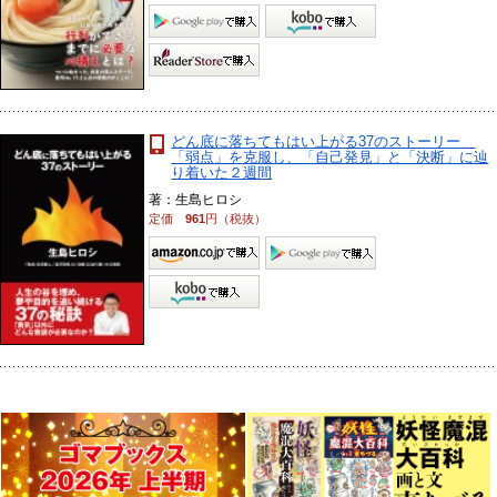
どん底に落ちてもはい上がる37のストーリー
「弱点」を克服し、「自己発見」と「決断」に辿
り着いた２週間
著：生島ヒロシ
定価
961
円（税抜）