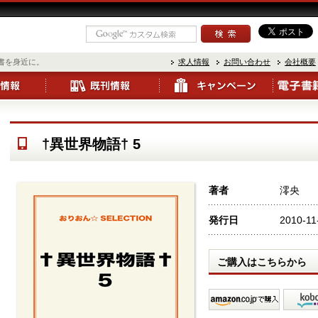
書を身近に。
求人情報
お問い合わせ
会社概要
†異世界物語† 5
著者
澪央
発行日
2010-11
ご購入はこちらから