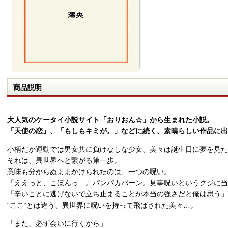
商品説明
大人気のケータイ小説サイト「おりおん☆」から生まれた小説。
「天使の恋」、「もしもキミが。」などに続く、素晴らしい作品に出
小柄だか運動では男女共に負けなしな少女、美々は誕生日に夢を見た
それは、異世界へと繋がる第一歩。
意味も分からぬままかけられたのは、一つの呪い。
「ええっと、こほんっ…。パンパカパーン。見事呪いというクジに
「辛いことに逃げないで立ち止まることが本当の強さだと俺は思う」
“ここ“とは違う、異世界に呪いを持って飛ばされた美々…。
「また、必ず会いに行くから」