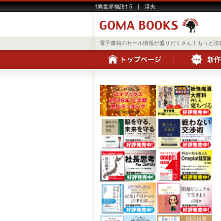
†異世界物語† 5 | 澪央
電子書籍のセール情報が盛りだくさん！もっと読