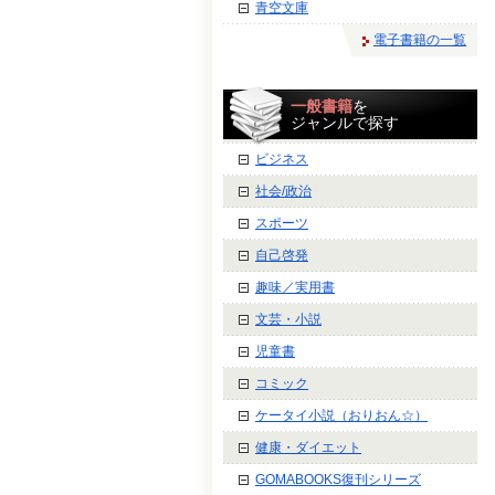
青空文庫
電子書籍の一覧
一般書籍
を
ジャンルで探す
ビジネス
社会/政治
スポーツ
自己啓発
趣味／実用書
文芸・小説
児童書
コミック
ケータイ小説（おりおん☆）
健康・ダイエット
GOMABOOKS復刊シリーズ