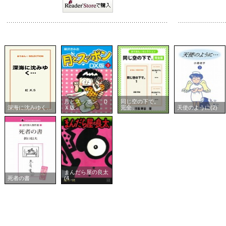
月とスッポン Ｄ
同じ空の下で。
深海に沈みゆく…
Ｘ版 ...
完全 ...
天使のように(2)
まんだら屋の良太
死者の書
(4 ...