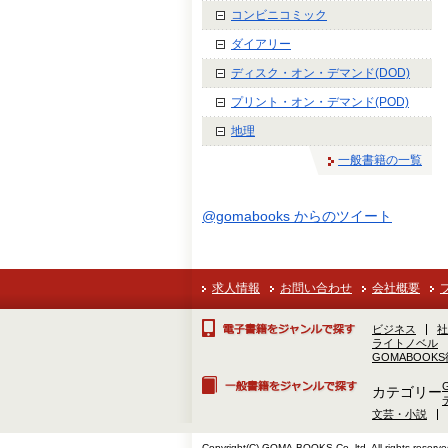
コンビニコミック
ダイアリー
ディスク・オン・デマンド(DOD)
プリント・オン・デマンド(POD)
地理
一般書籍の一覧
@gomabooks からのツイート
求人情報
お問い合わせ
会社概要
ビジネス
社
ライトノベル
GOMABOOK
カテゴリー
文芸・小説
Copyright(C) GOMA-BOOKS Co.,ltd. All rights reserve