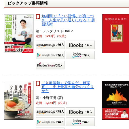
ピックアップ書籍情報
短期間で〝よい習慣〟が身につ
き、人生が思い通りになる！ 超
習慣術
著：メンタリストDaiGo
定価
1213
円（税抜）
『丸亀製麺』で学んだ 超実
直！ 史上最高の自分のつくり
かた
著：小野正誉 (著)
定価
1,184
円（税抜）