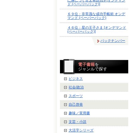
に身につく古文単語329 [オンデマン
ド (ペーパーバック)]
６９位：非常識な成功手帳術 オンデ
マンド (ペーパーバック)
４６位：星の王子さま [オンデマンド
(ペーパーバック)]
バックナンバー
電子書籍
を
ジャンルで探す
ビジネス
社会/政治
スポーツ
自己啓発
趣味／実用書
文芸・小説
大活字シリーズ