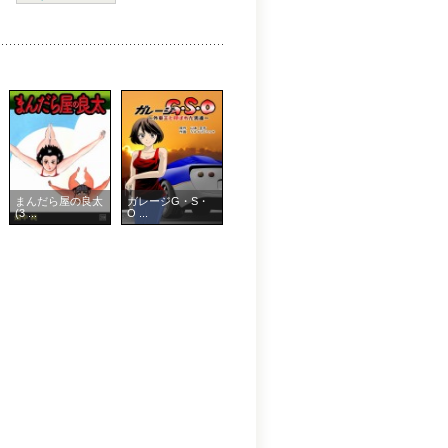
まんだら屋の良太
ガレージG・S・
(3 ...
O ...