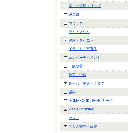
美しい表紙シリーズ
児童書
コミック
ライトノベル
健康・ダイエット
イラスト・写真集
エンターテイメント
一般教養
教育・学習
暮らし・健康・子育て
語学
GOMABOOKS復刊シリーズ
kindle unlimited
セット
国会図書館所蔵書