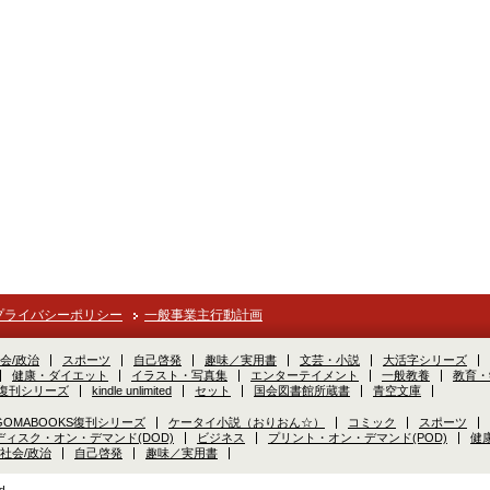
プライバシーポリシー
一般事業主行動計画
会/政治
スポーツ
自己啓発
趣味／実用書
文芸・小説
大活字シリーズ
健康・ダイエット
イラスト・写真集
エンターテイメント
一般教養
教育・
S復刊シリーズ
kindle unlimited
セット
国会図書館所蔵書
青空文庫
GOMABOOKS復刊シリーズ
ケータイ小説（おりおん☆）
コミック
スポーツ
ディスク・オン・デマンド(DOD)
ビジネス
プリント・オン・デマンド(POD)
健
社会/政治
自己啓発
趣味／実用書
d.