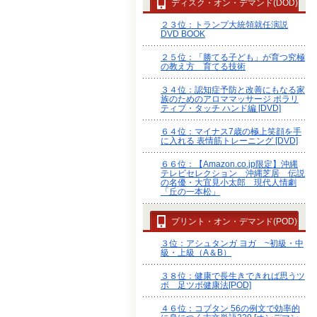
ディスク・オン・デマンド(DOD)
２３位：トランプ大統領就任演説
DVD BOOK
２５位：「勝てる子ども」が育つ究極
の教え方 育てる技術
３４位：認知症予防と改善にもなる家
族のためのアロママッサージ ポラリ
ティブ・タッチ ハンド編 [DVD]
６４位：マイナス7歳の極上笑顔を手
に入れる 表情筋トレーニング [DVD]
６６位：【Amazon.co.jp限定】沖縄
テレビセレクション 沖縄芝居 伝説
の名優・大宜見小太郎 現代人情劇
「丘の一本松」
プリント・オン・デマンド(POD)
３位：アシュタンガ ヨガ ~初級・中
級・上級（A＆B）
３８位：健康で長生きできれば思うツ
ボ 足ツボ健康法[POD]
４６位：コブタン 56の例文で効率的