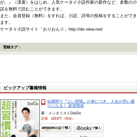
が。』（凛著）をはじめ、人気ケータイ小説作家の新作など、多数の小
説を無料で読むことができます。
また、会員登録（無料）をすれば、小説、詩等の投稿をすることができ
ます。
ケータイ小説サイト「おりおん☆」http://de-view.net/
登録タグ：
ピックアップ書籍情報
短期間で〝よい習慣〟が身につき、人生が思い通
りになる！ 超習慣術
著：メンタリストDaiGo
定価
1213
円（税抜）