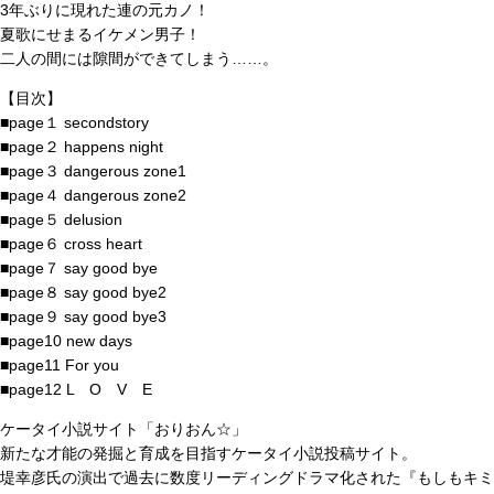
3年ぶりに現れた連の元カノ！
夏歌にせまるイケメン男子！
二人の間には隙間ができてしまう……。
【目次】
■page１ secondstory
■page２ happens night
■page３ dangerous zone1
■page４ dangerous zone2
■page５ delusion
■page６ cross heart
■page７ say good bye
■page８ say good bye2
■page９ say good bye3
■page10 new days
■page11 For you
■page12 L O V E
ケータイ小説サイト「おりおん☆」
新たな才能の発掘と育成を目指すケータイ小説投稿サイト。
堤幸彦氏の演出で過去に数度リーディングドラマ化された『もしもキミ