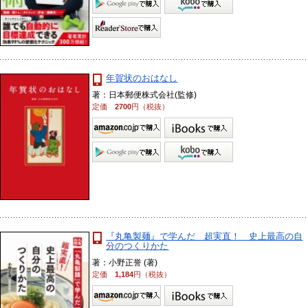
年賀状のおはなし
著：日本郵便株式会社(監修)
定価
2700
円（税抜）
『丸亀製麺』で学んだ 超実直！ 史上最高の自
分のつくりかた
著：小野正誉 (著)
定価
1,184
円（税抜）