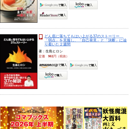
どん底に落ちてもはい上がる37のストーリー
「弱点」を克服し、「自己発見」と「決断」に辿
り着いた２週間
著：生島ヒロシ
定価
961
円（税抜）