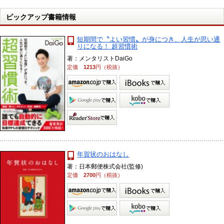
ピックアップ書籍情報
短期間で〝よい習慣〟が身につき、人生が思い通
りになる！ 超習慣術
著：メンタリストDaiGo
定価
1213
円（税抜）
年賀状のおはなし
著：日本郵便株式会社(監修)
定価
2700
円（税抜）