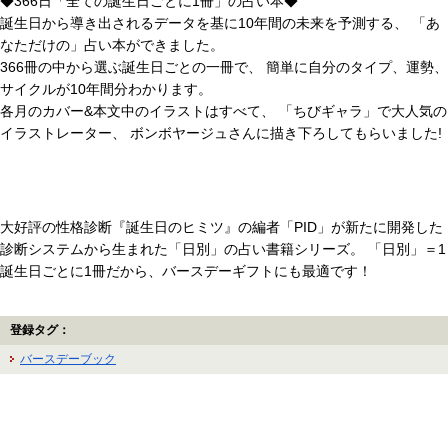
◆366日「全ての誕生日ごとに1冊」の占い本◆
誕生日から導き出されるデータを基に10年間の未来を予測する、 「あ
なただけの」占い本ができました。
366冊の中から選ぶ誕生日ごとの一冊で、 簡単に自分のタイプ、運勢、
サイクルが10年間分わかります。
各月のカバー&本文中のイラストはすべて、 「ちびギャラ」で大人気の
イラストレーター、 ボンボヤージュさんに描き下ろしてもらいました!
大好評の性格診断『誕生日のヒミツ』の編者「PID」が新たに開発した
診断システムから生まれた「日別」の占い書籍シリーズ。 「日別」＝1
誕生日ごとに1冊だから、バースデーギフトにも最適です！
登録タグ：
バースデーブック