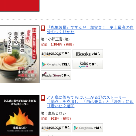
『丸亀製麺』で学んだ 超実直！ 史上最高の自
分のつくりかた
著：小野正誉 (著)
定価
1,184
円（税抜）
どん底に落ちてもはい上がる37のストーリー
「弱点」を克服し、「自己発見」と「決断」に辿
り着いた２週間
著：生島ヒロシ
定価
961
円（税抜）