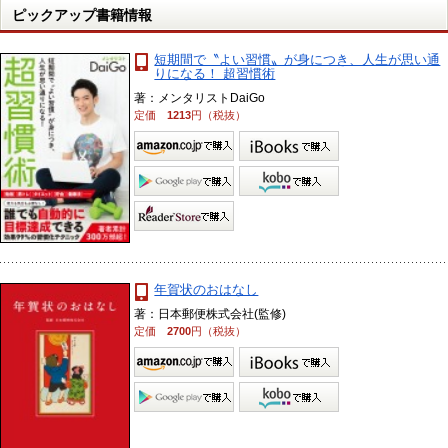
ピックアップ書籍情報
短期間で〝よい習慣〟が身につき、人生が思い通
りになる！ 超習慣術
著：メンタリストDaiGo
定価
1213
円（税抜）
年賀状のおはなし
著：日本郵便株式会社(監修)
定価
2700
円（税抜）