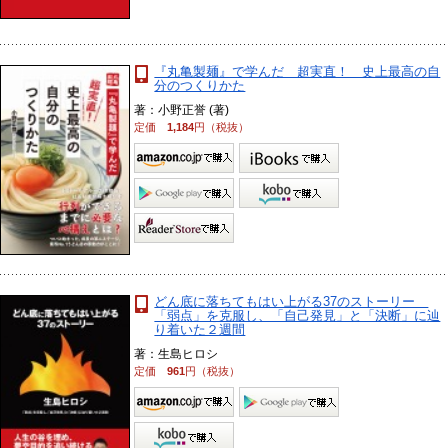
『丸亀製麺』で学んだ 超実直！ 史上最高の自
分のつくりかた
著：小野正誉 (著)
定価
1,184
円（税抜）
どん底に落ちてもはい上がる37のストーリー
「弱点」を克服し、「自己発見」と「決断」に辿
り着いた２週間
著：生島ヒロシ
定価
961
円（税抜）