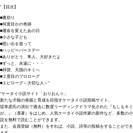
“【目次】
■裏切り
■何度目かの奇跡
■運命を変えたあの日
■小さな子ども
■思い出を巡って
■ハッピーバースデー
■ありがとう、隼人。大好きだよ
■ずっと、永遠に・・・
■拝啓、天国のキミへ
■２度目のプロローグ
■エピローグ～大切な人～”
“ケータイ小説サイト「おりおん☆」
新たな才能の発掘と育成を目指すケータイ小説投稿サイト。
堤幸彦氏の演出で過去に数度リーディングドラマ化された『もしもキミ
が。』（凛著）をはじめ、人気ケータイ小説作家の新作など、多数の小
説を無料で読むことができます。
また、会員登録（無料）をすれば、小説、詩等の投稿をすることができ
ます。