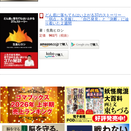
どん底に落ちてもはい上がる37のストーリー
「弱点」を克服し、「自己発見」と「決断」に辿
り着いた２週間
著：生島ヒロシ
定価
961
円（税抜）