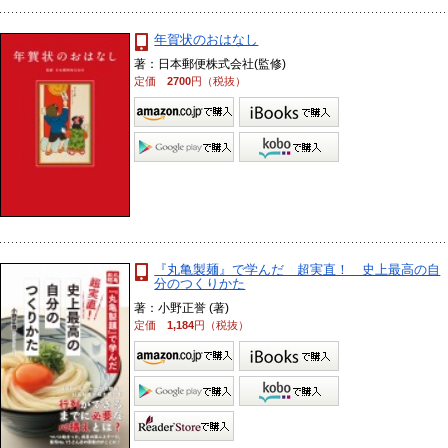
年賀状のおはなし
著：日本郵便株式会社(監修)
定価
2700
円（税抜）
『丸亀製麺』で学んだ 超実直！ 史上最高の自
分のつくりかた
著：小野正誉 (著)
定価
1,184
円（税抜）