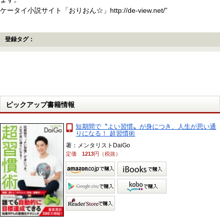
ケータイ小説サイト「おりおん☆」http://de-view.net/”
登録タグ：
ピックアップ書籍情報
短期間で〝よい習慣〟が身につき、人生が思い通
りになる！ 超習慣術
著：メンタリストDaiGo
定価
1213
円（税抜）