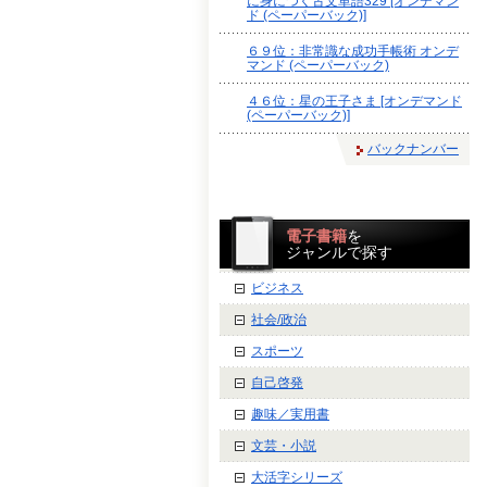
に身につく古文単語329 [オンデマン
ド (ペーパーバック)]
６９位：非常識な成功手帳術 オンデ
マンド (ペーパーバック)
４６位：星の王子さま [オンデマンド
(ペーパーバック)]
バックナンバー
電子書籍
を
ジャンルで探す
ビジネス
社会/政治
スポーツ
自己啓発
趣味／実用書
文芸・小説
大活字シリーズ