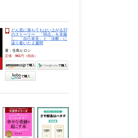
どん底に落ちてもはい上がる37
のストーリー 「弱点」を克服
し、「自己発見」と「決断」に
辿り着いた２週間
著：生島ヒロシ
定価
961
円（税抜）