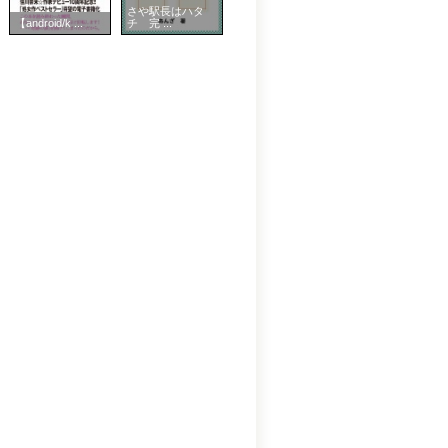
さや駅長はハタ
【android/k ...
チ 完 ...