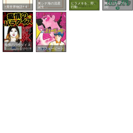
東シナ海の流星
ヒラメキを、即、
翔んだカップル
†異世界物語† 4
誕生 ...
行動 ...
(8)
痴情のパラダイス
5
唇にフォービート