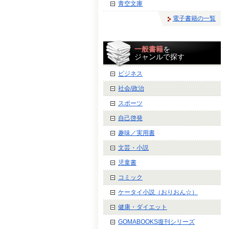
青空文庫
電子書籍の一覧
一般書籍
を
ジャンルで探す
ビジネス
社会/政治
スポーツ
自己啓発
趣味／実用書
文芸・小説
児童書
コミック
ケータイ小説（おりおん☆）
健康・ダイエット
GOMABOOKS復刊シリーズ