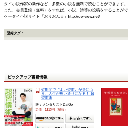
タイ小説作家の新作など、多数の小説を無料で読むことができます。
また、会員登録（無料）をすれば、小説、詩等の投稿をすることがで
ケータイ小説サイト「おりおん☆」http://de-view.net/
登録タグ：
ピックアップ書籍情報
短期間で〝よい習慣〟が身につ
き、人生が思い通りになる！ 超
習慣術
著：メンタリストDaiGo
定価
1213
円（税抜）