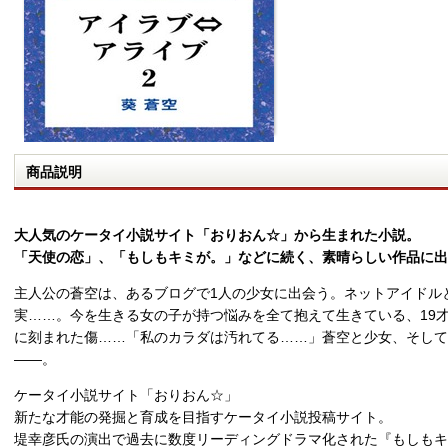
商品説明
大人気のケータイ小説サイト「おりおん☆」から生まれた小説。
「天使の恋」、「もしもキミが。」などに続く、素晴らしい作品に出
主人公の蒼空は、あるブログで1人の少女に出会う。ネットアイドル
実……。今を生きる女の子が持つ悩みを全て抱えて生きている、19才
に刻まれた傷……「私のカラダは汚れてる……」蒼空と少女、そし
――。
ケータイ小説サイト「おりおん☆」
新たな才能の発掘と育成を目指すケータイ小説投稿サイト。
堤幸彦氏の演出で過去に数度リーディングドラマ化された『もしもキ