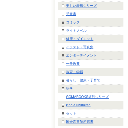
美しい表紙シリーズ
児童書
コミック
ライトノベル
健康・ダイエット
イラスト・写真集
エンターテイメント
一般教養
教育・学習
暮らし・健康・子育て
語学
GOMABOOKS復刊シリーズ
kindle unlimited
セット
国会図書館所蔵書