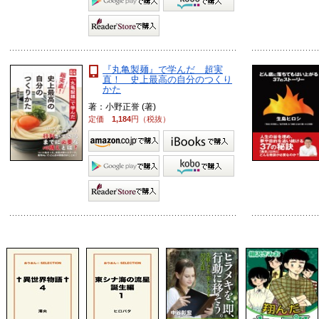
『丸亀製麺』で学んだ 超実
直！ 史上最高の自分のつくり
かた
著：小野正誉 (著)
定価
1,184
円（税抜）