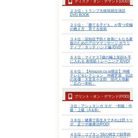
ディスク・オン・デマンド(DOD)
２３位：トランプ大統領就任演説
DVD BOOK
２５位：「勝てる子ども」が育つ究極
の教え方 育てる技術
３４位：認知症予防と改善にもなる家
族のためのアロママッサージ ポラリ
ティブ・タッチ ハンド編 [DVD]
６４位：マイナス7歳の極上笑顔を手
に入れる 表情筋トレーニング [DVD]
６６位：【Amazon.co.jp限定】沖縄
テレビセレクション 沖縄芝居 伝説
の名優・大宜見小太郎 現代人情劇
「丘の一本松」
プリント・オン・デマンド(POD)
３位：アシュタンガ ヨガ ~初級・中
級・上級（A＆B）
３８位：健康で長生きできれば思うツ
ボ 足ツボ健康法[POD]
４６位：コブタン 56の例文で効率的