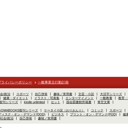
プライバシーポリシー
一般事業主行動計画
会/政治
スポーツ
自己啓発
趣味／実用書
文芸・小説
大活字シリーズ
健康・ダイエット
イラスト・写真集
エンターテイメント
一般教養
教育・
S復刊シリーズ
kindle unlimited
セット
国会図書館所蔵書
青空文庫
GOMABOOKS復刊シリーズ
ケータイ小説（おりおん☆）
コミック
スポーツ
ディスク・オン・デマンド(DOD)
ビジネス
プリント・オン・デマンド(POD)
健
社会/政治
自己啓発
趣味／実用書
d.