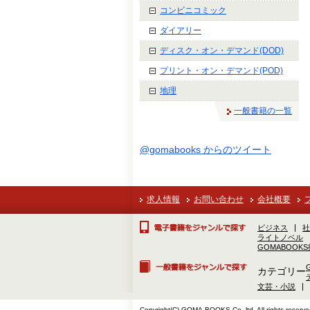
コンビニコミック
ダイアリー
ディスク・オン・デマンド(DOD)
プリント・オン・デマンド(POD)
地理
一般書籍の一覧
@gomabooks からのツイート
求人情報
お問い合わせ
会社概要
ビジネス
社
ライトノベル
GOMABOOK
カテゴリー
文芸・小説
Copyright(C) GOMA-BOOKS Co.,ltd. All rights reserve