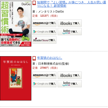
短期間で〝よい習慣〟が身につき、人生が思い通
りになる！ 超習慣術
著：メンタリストDaiGo
定価
1213
円（税抜）
年賀状のおはなし
著：日本郵便株式会社(監修)
定価
2700
円（税抜）