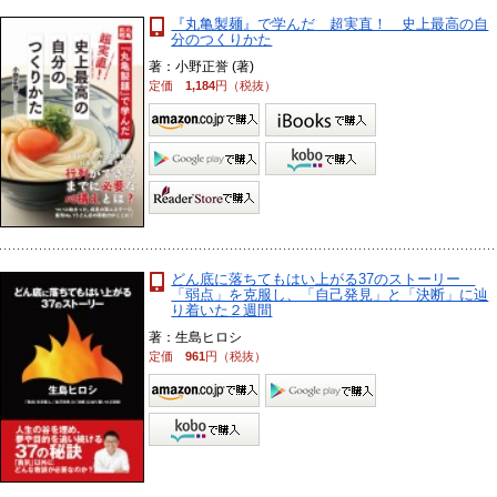
『丸亀製麺』で学んだ 超実直！ 史上最高の自
分のつくりかた
著：小野正誉 (著)
定価
1,184
円（税抜）
どん底に落ちてもはい上がる37のストーリー
「弱点」を克服し、「自己発見」と「決断」に辿
り着いた２週間
著：生島ヒロシ
定価
961
円（税抜）