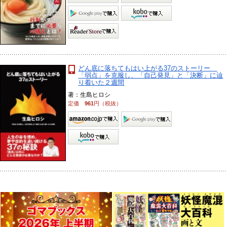
どん底に落ちてもはい上がる37のストーリー
「弱点」を克服し、「自己発見」と「決断」に辿
り着いた２週間
著：生島ヒロシ
定価
961
円（税抜）