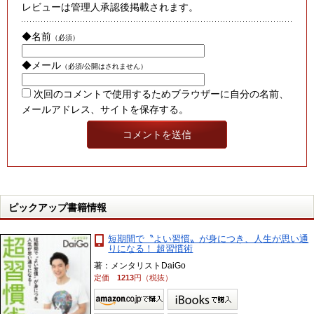
レビューは管理人承認後掲載されます。
◆名前
（必須）
◆メール
（必須/公開はされません）
次回のコメントで使用するためブラウザーに自分の名前、
メールアドレス、サイトを保存する。
ピックアップ書籍情報
短期間で〝よい習慣〟が身につき、人生が思い通
りになる！ 超習慣術
著：メンタリストDaiGo
定価
1213
円（税抜）