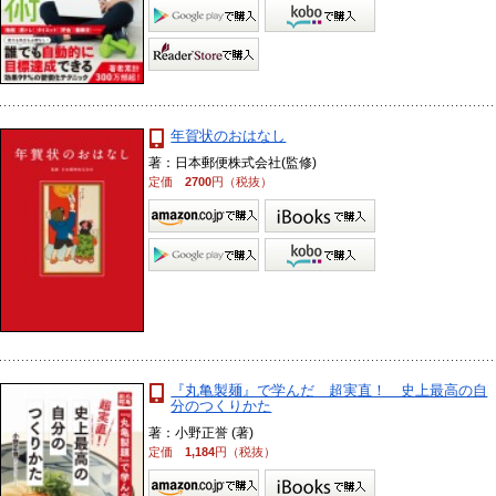
年賀状のおはなし
著：日本郵便株式会社(監修)
定価
2700
円（税抜）
『丸亀製麺』で学んだ 超実直！ 史上最高の自
分のつくりかた
著：小野正誉 (著)
定価
1,184
円（税抜）