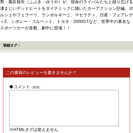
男・風吹裕矢（ふぶき・ゆうや）が、宿命のライバルたちと繰り広げる
凄まじいデッドヒートをダイナミックに描いたカーアクション巨編。ポ
ルシェやフェラーリ、ランボルギーニ、マセラティ、日産・フェアレデ
ィZ、シボレー・コルベット、トヨタ・2000GTなど、世界中の著名な
スポーツカーが多数、劇中に登場！！
登録タグ：
この書籍のレビューを書きませんか？
◆コメント
（必須）
※HTMLタグは使えません