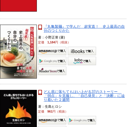
『丸亀製麺』で学んだ 超実直！ 史上最高の自
分のつくりかた
著：小野正誉 (著)
定価
1,184
円（税抜）
どん底に落ちてもはい上がる37のストーリー
「弱点」を克服し、「自己発見」と「決断」に辿
り着いた２週間
著：生島ヒロシ
定価
961
円（税抜）