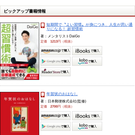
ピックアップ書籍情報
短期間で〝よい習慣〟が身につき、人生が思い通
りになる！ 超習慣術
著：メンタリストDaiGo
定価
1213
円（税抜）
年賀状のおはなし
著：日本郵便株式会社(監修)
定価
2700
円（税抜）