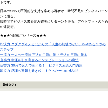
トです。
日本のSNSで圧倒的な支持を集める著者が、時間不足のビジネスパーソ
ンに贈る、
短時間でビジネス書を読み確実にリターンを得る、アウトプットのため
の速読術。
★★★“価値組”シリーズ★★★
即決力 グダグダ考えるばかりの「人生の無駄づかい」をやめる３つの
ステップ
一流力 一人の一流は 百人の二流に勝り 千人の三流に勝る
直感力 幸運を引き寄せるインスピレーションの魔法
読書力 30分で読んで覚える！ ビジネス連読入門講座
応援力 感謝の連鎖を巻き起こすたった一つの成功法
登録タグ：