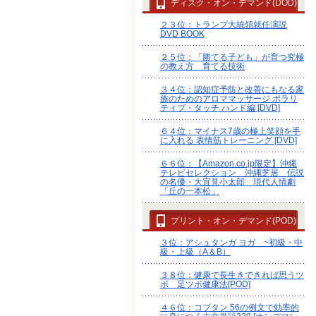
ディスク・オン・デマンド(DOD)
２３位：トランプ大統領就任演説
DVD BOOK
２５位：「勝てる子ども」が育つ究極
の教え方 育てる技術
３４位：認知症予防と改善にもなる家
族のためのアロママッサージ ポラリ
ティブ・タッチ ハンド編 [DVD]
６４位：マイナス7歳の極上笑顔を手
に入れる 表情筋トレーニング [DVD]
６６位：【Amazon.co.jp限定】沖縄
テレビセレクション 沖縄芝居 伝説
の名優・大宜見小太郎 現代人情劇
「丘の一本松」
プリント・オン・デマンド(POD)
３位：アシュタンガ ヨガ ~初級・中
級・上級（A＆B）
３８位：健康で長生きできれば思うツ
ボ 足ツボ健康法[POD]
４６位：コブタン 56の例文で効率的