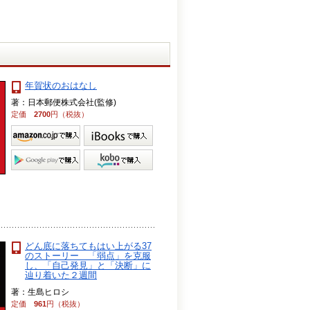
年賀状のおはなし
著：日本郵便株式会社(監修)
定価
2700
円（税抜）
どん底に落ちてもはい上がる37
のストーリー 「弱点」を克服
し、「自己発見」と「決断」に
辿り着いた２週間
著：生島ヒロシ
定価
961
円（税抜）