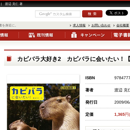
 渡辺 克仁 著
書を身近に。
求人情報
お問い合わせ
会社概要
カピバラ大好き2 カピバラに会いたい！
ISBN
978477
著者
渡辺 克
発行日
2009/06
定価
1,365
円