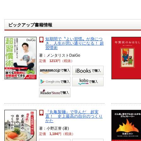
ピックアップ書籍情報
短期間で〝よい習慣〟が身につ
き、人生が思い通りになる！ 超
習慣術
著：メンタリストDaiGo
定価
1213
円（税抜）
『丸亀製麺』で学んだ 超実
直！ 史上最高の自分のつくり
かた
著：小野正誉 (著)
定価
1,184
円（税抜）