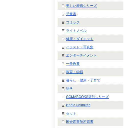
美しい表紙シリーズ
児童書
コミック
ライトノベル
健康・ダイエット
イラスト・写真集
エンターテイメント
一般教養
教育・学習
暮らし・健康・子育て
語学
GOMABOOKS復刊シリーズ
kindle unlimited
セット
国会図書館所蔵書