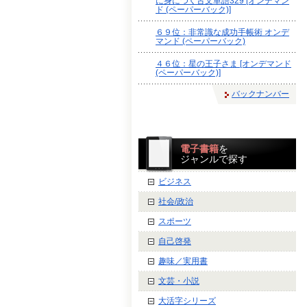
に身につく古文単語329 [オンデマン
ド (ペーパーバック)]
６９位：非常識な成功手帳術 オンデ
マンド (ペーパーバック)
４６位：星の王子さま [オンデマンド
(ペーパーバック)]
バックナンバー
電子書籍
を
ジャンルで探す
ビジネス
社会/政治
スポーツ
自己啓発
趣味／実用書
文芸・小説
大活字シリーズ