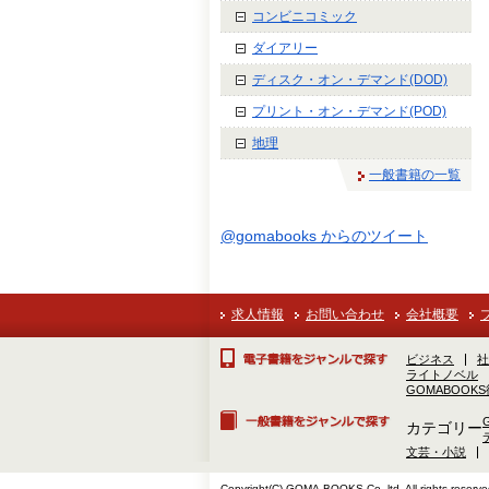
コンビニコミック
ダイアリー
ディスク・オン・デマンド(DOD)
プリント・オン・デマンド(POD)
地理
一般書籍の一覧
@gomabooks からのツイート
求人情報
お問い合わせ
会社概要
ビジネス
社
ライトノベル
GOMABOOK
カテゴリー
文芸・小説
Copyright(C) GOMA-BOOKS Co.,ltd. All rights reserve