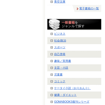
青空文庫
電子書籍の一覧
一般書籍
を
ジャンルで探す
ビジネス
社会/政治
スポーツ
自己啓発
趣味／実用書
文芸・小説
児童書
コミック
ケータイ小説（おりおん☆）
健康・ダイエット
GOMABOOKS復刊シリーズ