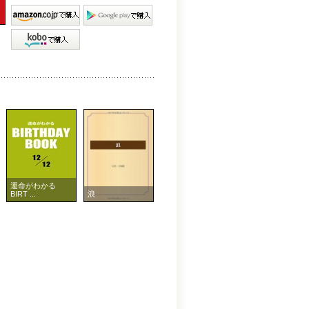
運命がわかる
BIRT ...
浪