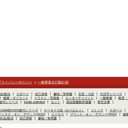
プライバシーポリシー
一般事業主行動計画
会/政治
スポーツ
自己啓発
趣味／実用書
文芸・小説
大活字シリーズ
健康・ダイエット
イラスト・写真集
エンターテイメント
一般教養
教育・
S復刊シリーズ
kindle unlimited
セット
国会図書館所蔵書
青空文庫
GOMABOOKS復刊シリーズ
ケータイ小説（おりおん☆）
コミック
スポーツ
ディスク・オン・デマンド(DOD)
ビジネス
プリント・オン・デマンド(POD)
健
社会/政治
自己啓発
趣味／実用書
d.