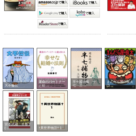
運命のパートナー
半七捕物帳 十
まんだら屋の良太
大不倫伝
と結 ...
七 三 ...
(3 ...
宮本武蔵 ６巻下
( ...
†異世界物語† 1