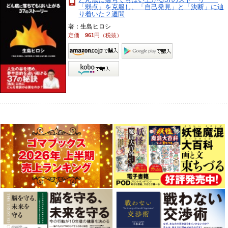
「弱点」を克服し、「自己発見」と「決断」に辿
り着いた２週間
著：生島ヒロシ
定価
961
円（税抜）