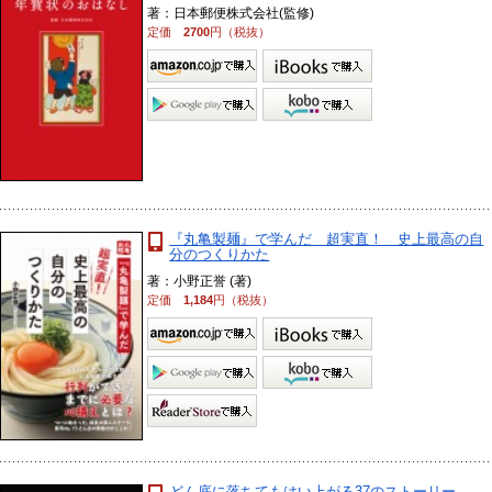
著：日本郵便株式会社(監修)
定価
2700
円（税抜）
『丸亀製麺』で学んだ 超実直！ 史上最高の自
分のつくりかた
著：小野正誉 (著)
定価
1,184
円（税抜）
どん底に落ちてもはい上がる37のストーリー