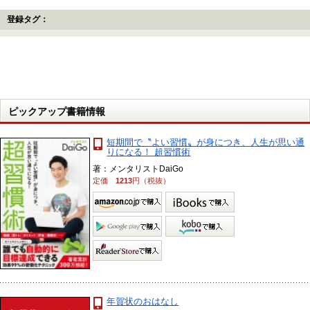
登録タグ：
ピックアップ書籍情報
短期間で〝よい習慣〟が身につき、人生が思い通
りになる！ 超習慣術
著：メンタリストDaiGo
定価
1213
円（税抜）
年賀状のおはなし