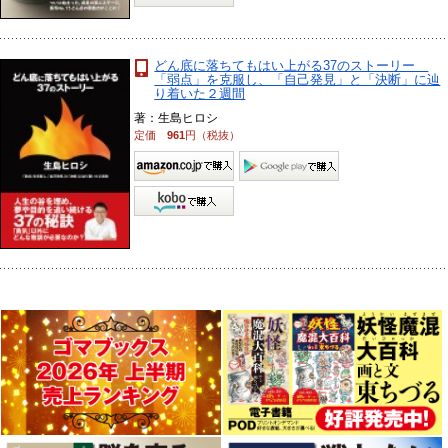
どん底に落ちてもはい上がる37のストーリー
「弱点」を克服し、「自己発見」と「決断」に辿
り着いた２週間
著：生島ヒロシ
定価
961
円（税抜）