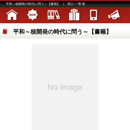
平和～核開発の時代に問う～【書籍】 | 原口 一博 著
平和～核開発の時代に問う～【書籍】