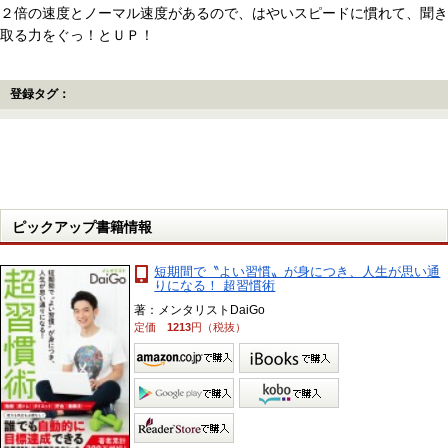
２倍の速度とノーマル速度があるので、はやいスピードに慣れて、聞き
取る力をぐっ！とＵＰ！
登録タグ：
ピックアップ書籍情報
短期間で〝よい習慣〟が身につき、人生が思い通
りになる！ 超習慣術
著：メンタリストDaiGo
定価
1213
円（税抜）