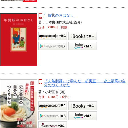
年賀状のおはなし
著：日本郵便株式会社(監修)
定価
2700
円（税抜）
『丸亀製麺』で学んだ 超実直！ 史上最高の自
分のつくりかた
著：小野正誉 (著)
定価
1,184
円（税抜）