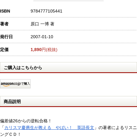
ISBN
9784777105441
著者
原口 一博 著
発行日
2007-01-10
定価
1,890
円(税抜)
ご購入はこちらから
商品説明
偏差値26からの逆転合格！
「
カリスマ慶應生が教える やばい！ 英語長文
」の著者によるリスニ
ングＣＤ！