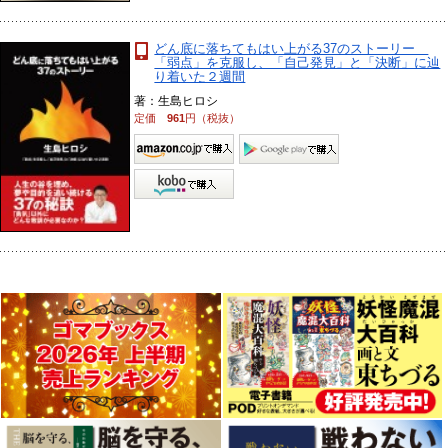
どん底に落ちてもはい上がる37のストーリー
「弱点」を克服し、「自己発見」と「決断」に辿
り着いた２週間
著：生島ヒロシ
定価
961
円（税抜）