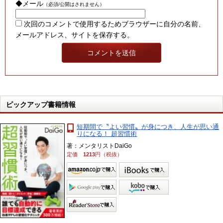
◆メール
（必須/公開はされません）
次回のコメントで使用するためブラウザーに自分の名前、
メールアドレス、サイトを保存する。
ピックアップ書籍情報
短期間で〝よい習慣〟が身につき、人生が思い通
りになる！ 超習慣術
著：メンタリストDaiGo
定価
1213
円（税抜）