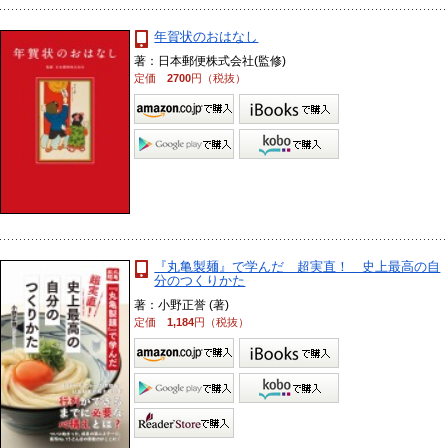
年賀状のおはなし
著：日本郵便株式会社(監修)
定価
2700
円（税抜）
『丸亀製麺』で学んだ 超実直！ 史上最高の自
分のつくりかた
著：小野正誉 (著)
定価
1,184
円（税抜）