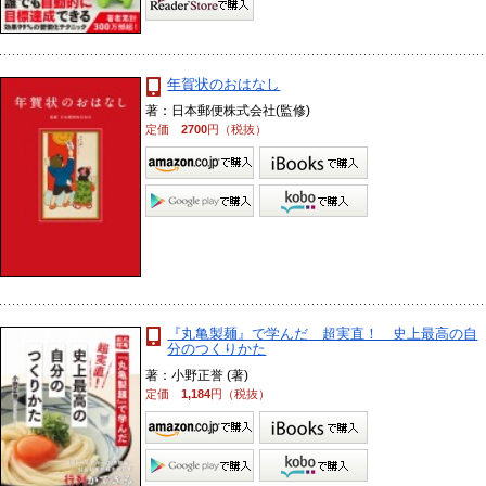
年賀状のおはなし
著：日本郵便株式会社(監修)
定価
2700
円（税抜）
『丸亀製麺』で学んだ 超実直！ 史上最高の自
分のつくりかた
著：小野正誉 (著)
定価
1,184
円（税抜）