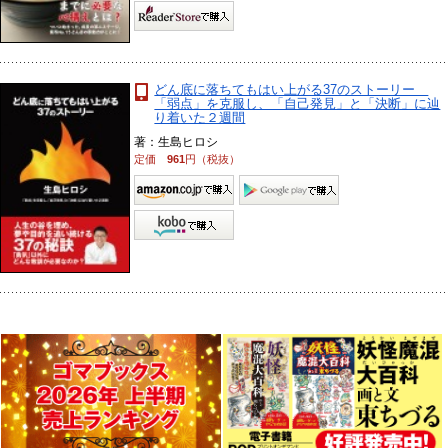
どん底に落ちてもはい上がる37のストーリー
「弱点」を克服し、「自己発見」と「決断」に辿
り着いた２週間
著：生島ヒロシ
定価
961
円（税抜）