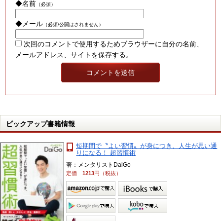
◆名前
（必須）
◆メール
（必須/公開はされません）
次回のコメントで使用するためブラウザーに自分の名前、
メールアドレス、サイトを保存する。
ピックアップ書籍情報
短期間で〝よい習慣〟が身につき、人生が思い通
りになる！ 超習慣術
著：メンタリストDaiGo
定価
1213
円（税抜）