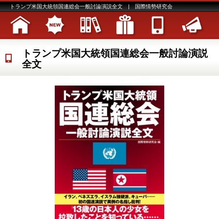
トランプ米国大統領国連総会一般討論演説全文 | 国際情勢研究会
トランプ米国大統領国連総会一般討論演説
全文