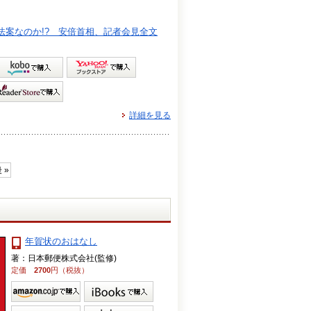
案なのか!? 安倍首相、記者会見全文
詳細を見る
 »
年賀状のおはなし
著：日本郵便株式会社(監修)
定価
2700
円（税抜）