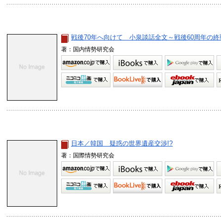
戦後70年へ向けて 小泉談話全文～戦後60周年の
著：国内情勢研究会
日本／韓国 疑惑の世界遺産交渉!?
著：国際情勢研究会