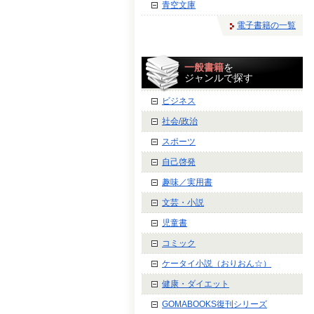
青空文庫
電子書籍の一覧
一般書籍
を
ジャンルで探す
ビジネス
社会/政治
スポーツ
自己啓発
趣味／実用書
文芸・小説
児童書
コミック
ケータイ小説（おりおん☆）
健康・ダイエット
GOMABOOKS復刊シリーズ