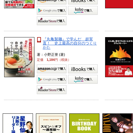
『丸亀製麺』で学んだ 超実
直！ 史上最高の自分のつくり
かた
著：小野正誉 (著)
定価
1,184
円（税抜）