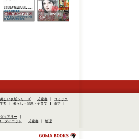
さっさとやれば、
週刊 嫁VS姑
なん ...
創刊 ...
美しい表紙シリーズ
児童書
コミック
学習
暮らし・健康・子育て
語学
ダイアリー
康・ダイエット
児童書
地理