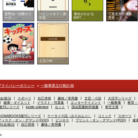
星野仙一決断のリ
スピン☆オフ～通
運命がわかる
三条友美自選集
ーダ ...
常版 ...
BIRT ...
真夜 ...
がんばれ！キッカ
ーズ ...
七宝の柱
プライバシーポリシー
一般事業主行動計画
会/政治
スポーツ
自己啓発
趣味／実用書
文芸・小説
大活字シリーズ
健康・ダイエット
イラスト・写真集
エンターテイメント
一般教養
教育・
S復刊シリーズ
kindle unlimited
セット
国会図書館所蔵書
青空文庫
GOMABOOKS復刊シリーズ
ケータイ小説（おりおん☆）
コミック
スポーツ
ディスク・オン・デマンド(DOD)
ビジネス
プリント・オン・デマンド(POD)
健
社会/政治
自己啓発
趣味／実用書
d.