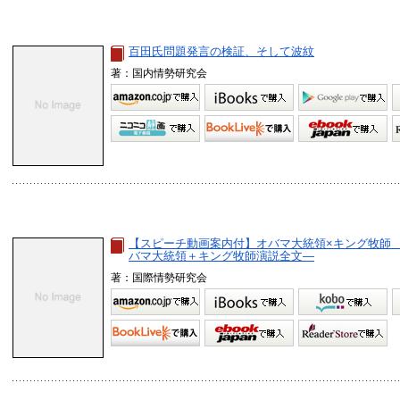
百田氏問題発言の検証、そして波紋
著：国内情勢研究会
【スピーチ動画案内付】オバマ大統領×キング牧師 
バマ大統領＋キング牧師演説全文―
著：国際情勢研究会