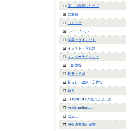
美しい表紙シリーズ
児童書
コミック
ライトノベル
健康・ダイエット
イラスト・写真集
エンターテイメント
一般教養
教育・学習
暮らし・健康・子育て
語学
GOMABOOKS復刊シリーズ
kindle unlimited
セット
国会図書館所蔵書