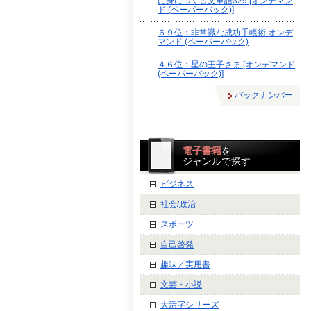
に身につく古文単語329 [オンデマン
ド (ペーパーバック)]
６９位：非常識な成功手帳術 オンデ
マンド (ペーパーバック)
４６位：星の王子さま [オンデマンド
(ペーパーバック)]
バックナンバー
電子書籍
を
ジャンルで探す
ビジネス
社会/政治
スポーツ
自己啓発
趣味／実用書
文芸・小説
大活字シリーズ