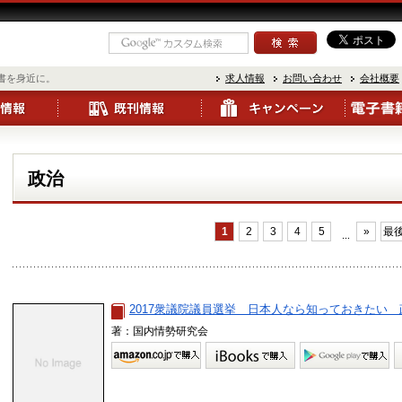
書を身近に。
求人情報
お問い合わせ
会社概要
政治
1
2
3
4
5
»
最後
...
2017衆議院議員選挙 日本人なら知っておきたい
著：国内情勢研究会