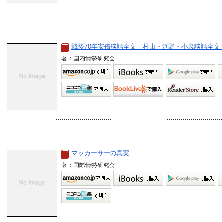
戦後70年安倍談話全文 村山・河野・小泉談話全文
著：国内情勢研究会
マッカーサーの真実
著：国際情勢研究会