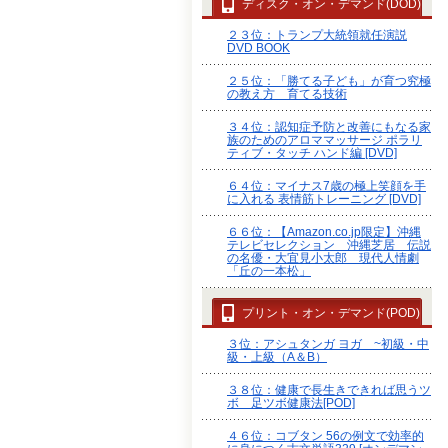
ディスク・オン・デマンド(DOD)
２３位：トランプ大統領就任演説
DVD BOOK
２５位：「勝てる子ども」が育つ究極
の教え方 育てる技術
３４位：認知症予防と改善にもなる家
族のためのアロママッサージ ポラリ
ティブ・タッチ ハンド編 [DVD]
６４位：マイナス7歳の極上笑顔を手
に入れる 表情筋トレーニング [DVD]
６６位：【Amazon.co.jp限定】沖縄
テレビセレクション 沖縄芝居 伝説
の名優・大宜見小太郎 現代人情劇
「丘の一本松」
プリント・オン・デマンド(POD)
３位：アシュタンガ ヨガ ~初級・中
級・上級（A＆B）
３８位：健康で長生きできれば思うツ
ボ 足ツボ健康法[POD]
４６位：コブタン 56の例文で効率的