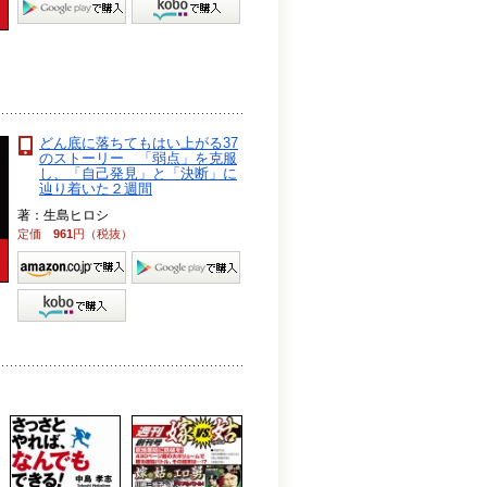
どん底に落ちてもはい上がる37
のストーリー 「弱点」を克服
し、「自己発見」と「決断」に
辿り着いた２週間
著：生島ヒロシ
定価
961
円（税抜）