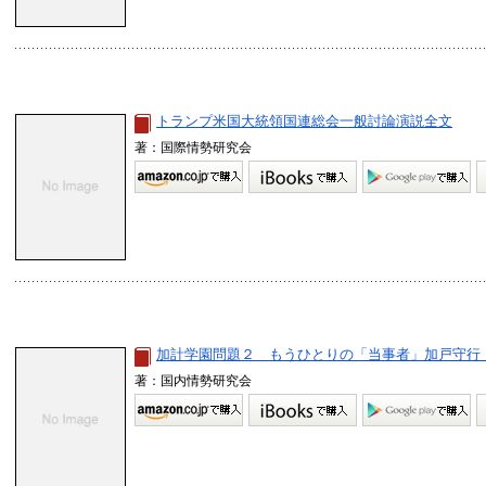
トランプ米国大統領国連総会一般討論演説全文
著：国際情勢研究会
加計学園問題２ もうひとりの「当事者」加戸守行
著：国内情勢研究会