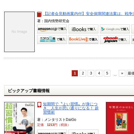
【記者会見動画案内付】安全保障関連法案は、戦争法
著：国内情勢研究会
1
2
3
4
5
»
最後
...
ピックアップ書籍情報
短期間で〝よい習慣〟が身につ
き、人生が思い通りになる！ 超
習慣術
著：メンタリストDaiGo
定価
1213
円（税抜）