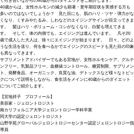
く付き合いながらの40歳からのダイエットをご紹介します。
40歳からは、女性ホルモンの減少も顕著・更年期症状を実感する方も
多いのではないでしょうか？ 見た目にも、肌のハリ・ツヤ・弾力がな
くなり、くすみやたるみ、しわなどのエイジングサインが目立ってきま
す。 髪はハリ・ボリューム・コシがなくなり、白髪も増えてきま
す。 そして、体の内側でも、エイジングは進んでいます。 凡そ20
歳で成人した大人は、徐々にエイジングが始まります。 日々、どのよ
うな生活を送り、何を食べるかでエイジングのスピードも見た目の印象
も異なってきます。
サプリメントアドバイザーでもある宮地が、女性ホルモンケア、グルテ
ンフリー、乳製品フリー、血糖値コントロール、糖質制限、サプリメン
ト、発酵食品、オーガニック、良質な油、デトックスなど様々なトピッ
クについて説明をしながら、食生活をメインに40歳からのダイエット
についてご紹介します。
【宮地祥子 プロフィール】
美容家・ジェロントロジスト
南カリフォルニア大学ジェロントロジー学科卒業
同大学の認定ジェロントロジスト
山野学苑グローバルジェロントロジーセンター認定ジェロントロジー指
導員