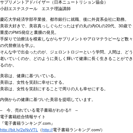
サプリメントアドバイザー（日本ニュートリション協会）
小顔エステスクール エステ理論講師
慶応大学経済学部卒業後、都市銀行に就職、後に外資系会社に勤務。
美容大好きで、美容真っしぐらだったはずの丸の内OLの20代、30歳で
重度のPMS発症と囊腫の発見。
手探りで治療法を模索しながらサプリメントやアロマテラピーなど数々
の代替療法を学ぶ。
そんな中で出会ったのが、ジェロントロジーという学問。人間は、どう
老いていくのか、どのように美しく輝いて健康に長く生きることができ
るのか。
美容は、健康に基づいている。
美容は、女性を笑顔に幸せにする。
美容は、女性を笑顔にすることで周りの人も幸せにする。
内側からの健康に基づいた美容を提唱しています。
– 今、売れている電子書籍がわかる!! –
電子書籍総合情報サイト
『電子書籍ランキング.com』
http://bit.ly/2eNvVTL
（
http://
電子書籍ランキング.com/）