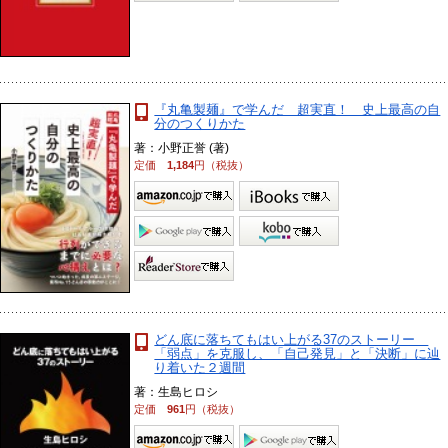
『丸亀製麺』で学んだ 超実直！ 史上最高の自
分のつくりかた
著：小野正誉 (著)
定価
1,184
円（税抜）
どん底に落ちてもはい上がる37のストーリー
「弱点」を克服し、「自己発見」と「決断」に辿
り着いた２週間
著：生島ヒロシ
定価
961
円（税抜）