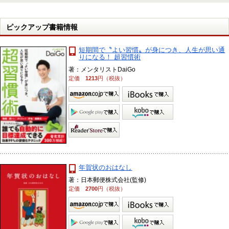
ピックアップ書籍情報
短期間で〝よい習慣〟が身につき、人生が思い通
りになる！ 超習慣術
著：メンタリストDaiGo
定価
1213
円（税抜）
年賀状のおはなし
著：日本郵便株式会社(監修)
定価
2700
円（税抜）