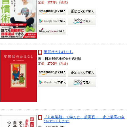
定価
1213
円（税抜）
年賀状のおはなし
著：日本郵便株式会社(監修)
定価
2700
円（税抜）
『丸亀製麺』で学んだ 超実直！ 史上最高の自
分のつくりかた