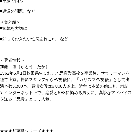
■早漏の悩み
■遅漏の問題、など
＜番外編＞
■後戯を大切に
■知っておきたい性病あれこれ、など
＜著者情報＞
加藤 鷹（かとう たか）
1962年5月1日秋田県生まれ。地元商業高校を卒業後、サラリーマンを
経て上京。撮影スタッフからAV男優に。「カリスマAV男優」として出
演本数5,300本、競演女優は6,000人以上。近年は本業の他にも、雑誌
やインターネット上で、恋愛とSEXに悩める男女に、真摯なアドバイス
を送る「兄貴」として人気。
★★★加藤鷹シリーズ★★★