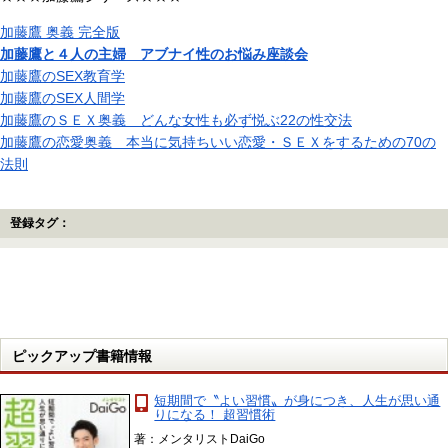
加藤鷹 奥義 完全版
加藤鷹と４人の主婦 アブナイ性のお悩み座談会
加藤鷹のSEX教育学
加藤鷹のSEX人間学
加藤鷹のＳＥＸ奥義 どんな女性も必ず悦ぶ22の性交法
加藤鷹の恋愛奥義 本当に気持ちいい恋愛・ＳＥＸをするための70の
法則
登録タグ：
ピックアップ書籍情報
短期間で〝よい習慣〟が身につき、人生が思い通
りになる！ 超習慣術
著：メンタリストDaiGo