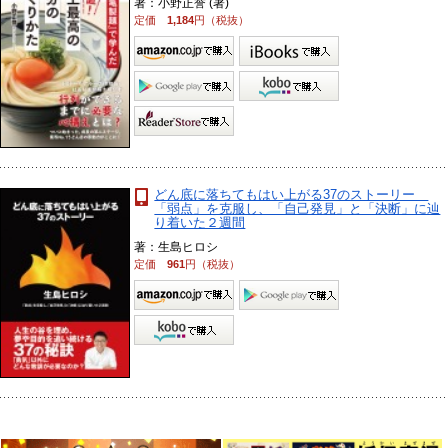
著：小野正誉 (著)
定価
1,184
円（税抜）
どん底に落ちてもはい上がる37のストーリー
「弱点」を克服し、「自己発見」と「決断」に辿
り着いた２週間
著：生島ヒロシ
定価
961
円（税抜）