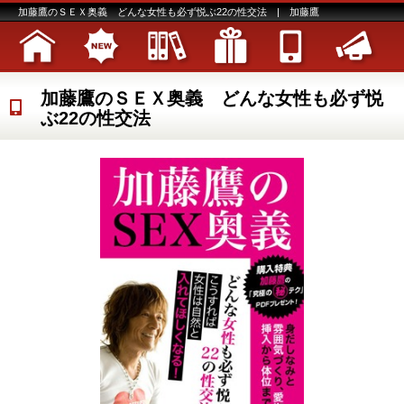
加藤鷹のＳＥＸ奥義 どんな女性も必ず悦ぶ22の性交法 | 加藤鷹
加藤鷹のＳＥＸ奥義 どんな女性も必ず悦
ぶ22の性交法