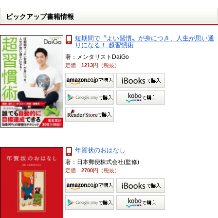
ピックアップ書籍情報
短期間で〝よい習慣〟が身につき、人生が思い通
りになる！ 超習慣術
著：メンタリストDaiGo
定価
1213
円（税抜）
年賀状のおはなし
著：日本郵便株式会社(監修)
定価
2700
円（税抜）