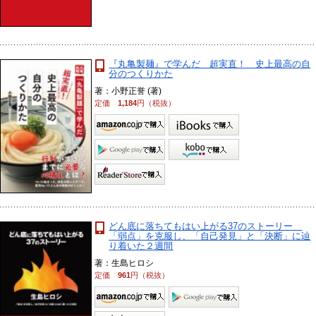
『丸亀製麺』で学んだ 超実直！ 史上最高の自
分のつくりかた
著：小野正誉 (著)
定価
1,184
円（税抜）
どん底に落ちてもはい上がる37のストーリー
「弱点」を克服し、「自己発見」と「決断」に辿
り着いた２週間
著：生島ヒロシ
定価
961
円（税抜）