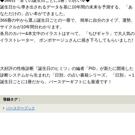
◆366日「全ての誕生日ごとに1冊」の占い本◆
誕生日から導き出されるデータを基に10年間の未来を予測する、 「あ
なただけの」占い本ができました。
366冊の中から選ぶ誕生日ごとの一冊で、 簡単に自分のタイプ、運勢、
サイクルが10年間分わかります。
各月のカバー&本文中のイラストはすべて、 「ちびギャラ」で大人気の
イラストレーター、 ボンボヤージュさんに描き下ろしてもらいました!
大好評の性格診断『誕生日のヒミツ』の編者「PID」が新たに開発した
診断システムから生まれた「日別」の占い書籍シリーズ。 「日別」＝1
誕生日ごとに1冊だから、バースデーギフトにも最適です！
登録タグ：
バースデーブック